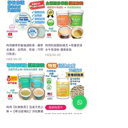
狗用腳掌舒敏修護軟膏 - 腳掌
狗用特效關節補充 +骨膠原湯
皮膚炎、趾間炎、乾燥（可即
水牛骨湯粉 優惠套裝
日取貨）
價格
HK$246.00
價格
HK$186.00
狗用【肚痾救星】迅速天然止
速銷熱賣中
痾 +【專治玻璃肚】消化酵素
狗用【特效肚痾救星】特效迅
套裝 (可享即日取貨)
速止痾 - 簡易餵食膠囊30粒 -
價格
HK$245.00
天然 (可享即日取貨)