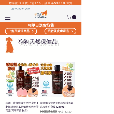
標準配送運費只需$15，訂單滿$300免運費
+852 6082 5621
可即日送貨取貨
止痾及腸道產品
抗敏及皮膚產品
​狗狗天然保健品
狗用 - 止痕抗敏天然沖涼液 +
深層滋潤抗敏天然狗狗護毛素-
北海道哈密瓜抗敏天然狗狗護
北海道哈密瓜 (250ml)
毛素(可享即日取貨)
HK$216.00
一般價格
促銷價格
HK$183.60