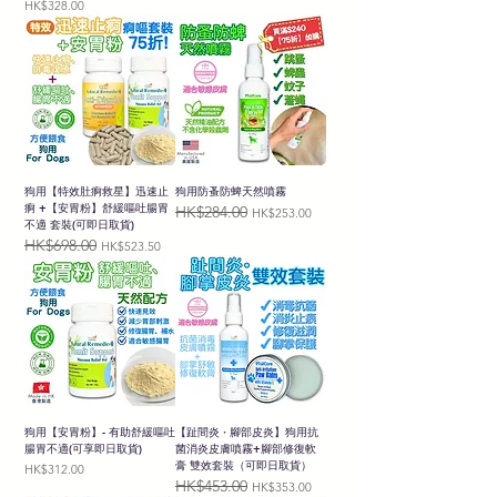
價格
HK$328.00
狗用【特效肚痾救星】迅速止
狗用防蚤防蜱天然噴霧
痾 +【安胃粉】舒緩嘔吐腸胃
HK$284.00
一般價格
促銷價格
HK$253.00
不適 套裝(可即日取貨)
HK$698.00
一般價格
促銷價格
HK$523.50
狗用【安胃粉】- 有助舒緩嘔吐
【趾間炎 · 腳部皮炎】狗用抗
腸胃不適(可享即日取貨)
菌消炎皮膚噴霧+腳部修復軟
膏 雙效套裝（可即日取貨）
價格
HK$312.00
HK$453.00
一般價格
促銷價格
HK$353.00