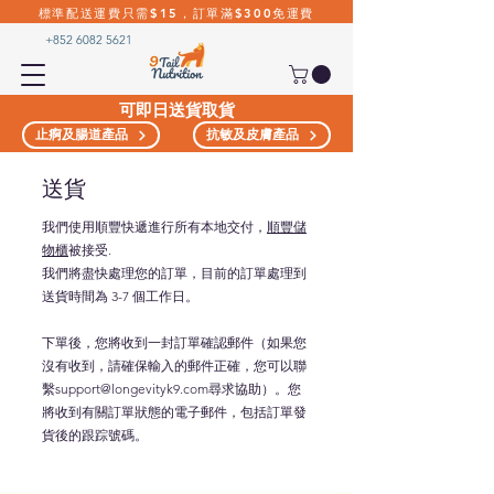
標準配送運費只需$15，訂單滿$300免運費
+852 6082 5621
可即日送貨取貨
止痾及腸道產品
抗敏及皮膚產品
送貨
我們使用順豐快遞進行所有本地交付，
順豐儲
物櫃
被接受.
我們將盡快處理您的訂單，目前的訂單處理到
送貨時間為 3-7 個工作日。
下單後，您將收到一封訂單確認郵件（如果您
沒有收到，請確保輸入的郵件正確，您可以聯
繫
support@longevityk9.com
尋求協助）。
您
將收到有關訂單狀態的電子郵件，包括訂單發
貨後的跟踪號碼。